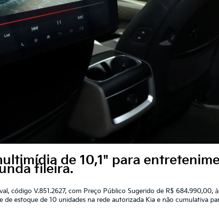
ultimídia de 10,1" para entretenim
nda fileira.
val, código V.851.2627, com Preço Público Sugerido de R$ 684.990,00, à 
ade de estoque de 10 unidades na rede autorizada Kia e não cumulativa p