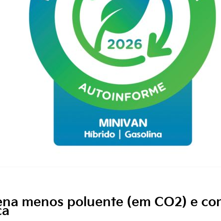
lena menos poluente (em CO2) e co
ca