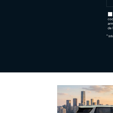
coo
arm
de 
*
Inf