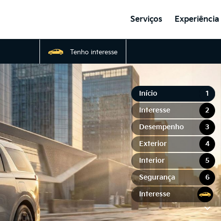
Serviços
Experiência
Tenho interesse
Início
1
Interesse
2
Desempenho
3
Exterior
4
Interior
5
Segurança
6
Interesse