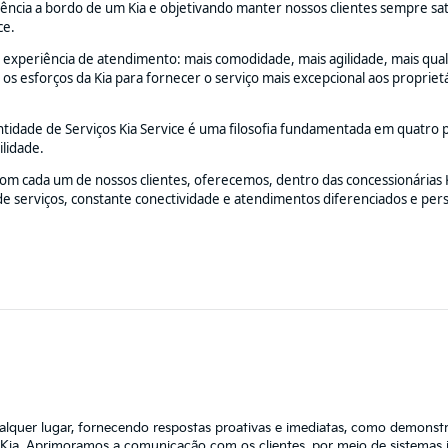
cia a bordo de um Kia e objetivando manter nossos clientes sempre satisf
ce.
 experiência de atendimento: mais comodidade, mais agilidade, mais quali
s esforços da Kia para fornecer o serviço mais excepcional aos proprietá
ntidade de Serviços Kia Service é uma filosofia fundamentada em quatro p
ilidade.
om cada um de nossos clientes, oferecemos, dentro das concessionárias Ki
de serviços, constante conectividade e atendimentos diferenciados e pers
alquer lugar, fornecendo respostas proativas e imediatas, como demon
 Kia. Aprimoramos a comunicação com os clientes, por meio de sistemas int