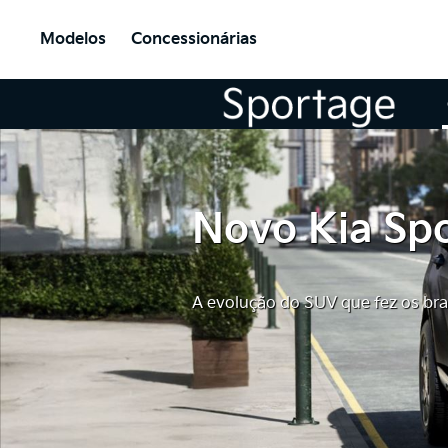
Modelos
Concessionárias
Novo Kia Sp
A evolução do SUV que fez os bra