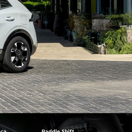
ica
Paddle Shift