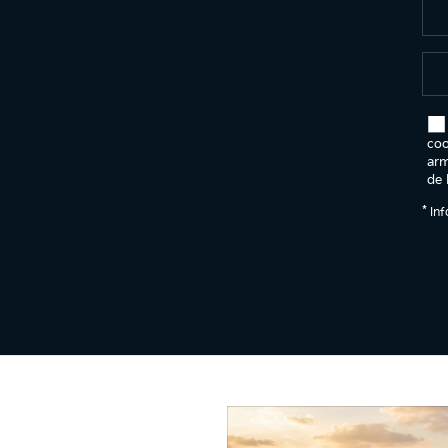
coo
arm
de 
*
Inf