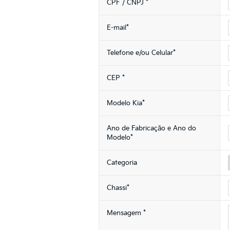
*
CPF / CNPJ
*
E-mail
*
Telefone e/ou Celular
*
CEP
*
Modelo Kia
Ano de Fabricação e Ano do
*
Modelo
Categoria
*
Chassi
*
Mensagem