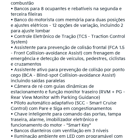
combustão
• Bancos para 8 ocupantes e rebatíveis na segunda e
terceira fileiras
• Banco do motorista com memória para duas posições
e ajustes elétricos - 12 opções de variação, incluindo 2
para ajuste lombar
• Controle Eletrônico de Tração (TCS - Traction Control
System)
• Assistente para prevenção de colisão frontal (FCA 1.5
- Front Collision-avoidance Assist) com frenagem de
emergência e detecção de veículos, pedestres, ciclistas
e cruzamentos
• Assistente ativo para prevenção de colisão por ponto
cego (BCA - Blind-spot Collision-avoidance Assist)
incluindo saídas paralelas
• Câmera de ré com guias dinâmicas de
estacionamento e função monitor traseiro (RVM + PG -
Rear View Monitor with Parking Guidance)
• Piloto automático adaptativo (SCC - Smart Cruise
Control) com Pare e Siga em congestionamentos
• Chave inteligente para comando das portas, tampa
traseira, alarme, imobilizador eletrônico e
funcionamento do motor - "Smart Key"
• Bancos dianteiros com ventilação em 3 níveis
• Iluminação ambiente em LED com programável com