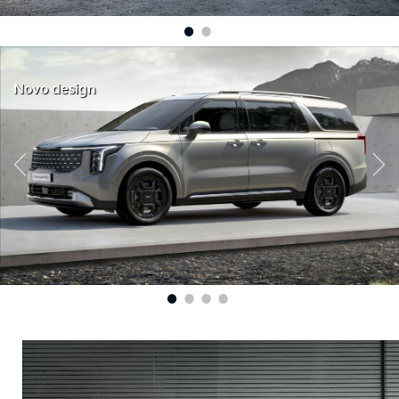
Novo design
1
2
3
4