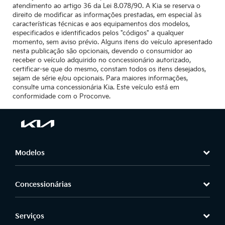
atendimento ao artigo 36 da Lei 8.078/90. A Kia se reserva o
direito de modificar as informações prestadas, em especial às
características técnicas e aos equipamentos dos modelos,
especificados e identificados pelos "códigos" a qualquer
momento, sem aviso prévio. Alguns itens do veículo apresentado
nesta publicação são opcionais, devendo o consumidor ao
receber o veículo adquirido no concessionário autorizado,
certificar-se que do mesmo, constam todos os itens desejados,
sejam de série e/ou opcionais. Para maiores informações,
consulte uma concessionária Kia. Este veículo está em
conformidade com o Proconve.
Modelos
Concessionárias
Serviços