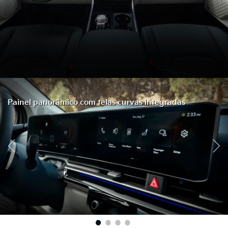
Painel panorâmico com telas curvas integradas
1
2
3
4