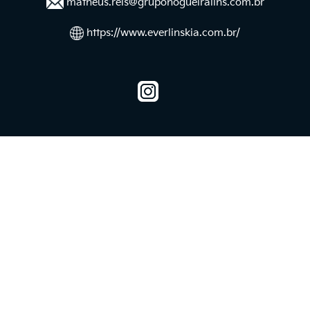
matheus.reis@gruponogueiralins.com.br
https://www.everlinskia.com.br/