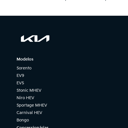
Modelos
Sorento
EV9
EV5
Stonic MHEV
Niro HEV
Sportage MHEV
Carnival HEV
Bongo
Concessionárias