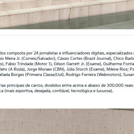
dos composta por 24 jornalistas e influenciadores digitais, especializado
o Meira Jr. (Correio/Salvador), Cássio Cortes (Brazil Journal), Chico Ba
lo), Fábio Trindade (Motor 1), Gilson Garrett Jr. (Exame), Guilherme Fon
cleto (A Roda), Jorge Moraes (CBN), Júlia Storch (Exame), Milene Rios; 
aela Borges (Primeira Classe/Uol), Rodrigo Ferreira (Webmotors), Susana 
as principais de carros, divididos entre acima e abaixo de 300.000 reais 
a (mais esportiva, desejada, confiável, tecnológica e luxuosa).