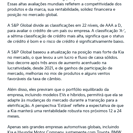
Essas altas avaliações mundiais refletem a competitividade dos
produtos e da marca, sua rentabilidade, solidez financeira e
posição no mercado global.
A S&P Global divide as classificações em 22 níveis, de AAA a D,
para avaliar o crédito de um país ou empresa. A classificação 'A-',
a sétima classificação de crédito mais alta, significa que o status
de crédito é bom e o risco de crédito é significativamente baixo.
A S&P Global baseou a atualização na posição mais forte da Kia
no mercado, o que levou a um lucro e fluxo de caixa sólidos.
Isso decorre após três anos de aumento acentuado na
lucratividade, desde 2021, e de ganhos de participação de
mercado, melhorias no mix de produtos e alguns ventos
favoráveis da taxa de câmbio.
Além disso, eles previram que o portfólio equilibrado da
empresa, incluindo modelos EVs e híbridos, permitirá que ela se
adapte às mudanças do mercado durante a transição para a
eletrificação. A perspectiva 'Estável' reflete a expectativa de que
a Kia manterá uma rentabilidade robusta nos próximos 12 a 24
meses.
Apenas seis grandes empresas automotivas globais, incluindo
Kia e Hyundai Motor Company, juntamente com Toyota, BMW,