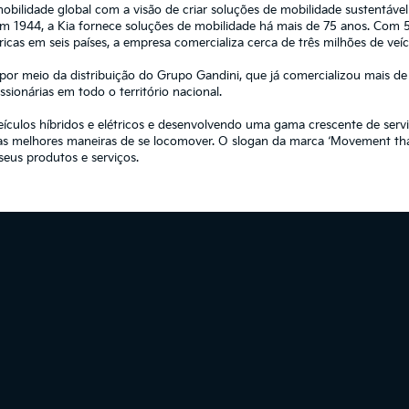
obilidade global com a visão de criar soluções de mobilidade sustentáv
 1944, a Kia fornece soluções de mobilidade há mais de 75 anos. Com 
cas em seis países, a empresa comercializa cerca de três milhões de veíc
 por meio da distribuição do Grupo Gandini, que já comercializou mais de
ionárias em todo o território nacional.
veículos híbridos e elétricos e desenvolvendo uma gama crescente de serv
s melhores maneiras de se locomover. O slogan da marca ‘Movement that
seus produtos e serviços.