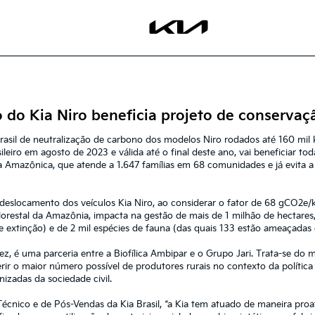
 do Kia Niro beneficia projeto de conserva
 Brasil de neutralização de carbono dos modelos Niro rodados até 160 mil
iro em agosto de 2023 e válida até o final deste ano, vai beneficiar tod
 Amazônica, que atende a 1.647 famílias em 68 comunidades e já evita a
 deslocamento dos veículos Kia Niro, ao considerar o fator de 68 gCO2e
florestal da Amazônia, impacta na gestão de mais de 1 milhão de hectare
e extinção) e de 2 mil espécies de fauna (das quais 133 estão ameaçadas 
z, é uma parceria entre a Biofílica Ambipar e o Grupo Jari. Trata-se do 
ir o maior número possível de produtores rurais no contexto da polític
anizadas da sociedade civil.
écnico e de Pós-Vendas da Kia Brasil, “a Kia tem atuado de maneira proat