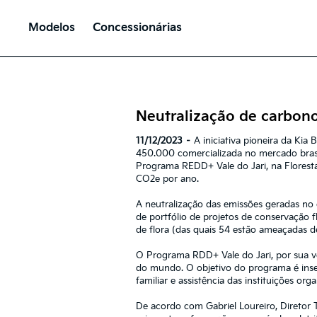
Modelos
Concessionárias
Neutralização de carbono
11/12/2023 –
A iniciativa pioneira da Kia
450.000 comercializada no mercado brasile
Programa REDD+ Vale do Jari, na Floresta
CO2e por ano.
A neutralização das emissões geradas no
de portfólio de projetos de conservação 
de flora (das quais 54 estão ameaçadas d
O Programa RDD+ Vale do Jari, por sua ve
do mundo. O objetivo do programa é inser
familiar e assistência das instituições org
De acordo com Gabriel Loureiro, Diretor T