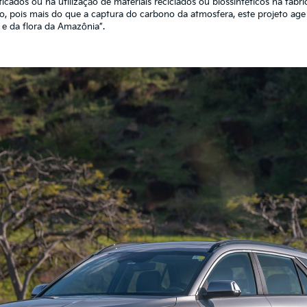
ficados ou na utilização de materiais reciclados ou biossintéticos na fabri
o, pois mais do que a captura do carbono da atmosfera, este projeto ag
e da flora da Amazônia”.